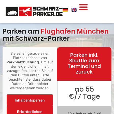
Parken Am Flughafen München
Parken Mit Übernachtung
Ablauf / Anfahrt
Buchung Ändern
Parken am
Flughafen München
mit Schwarz-Parker
Sie sehen gerade einen
Parken inkl.
Platzhalterinhalt von
Shuttle zum
Parkplatzbuchung
. Um auf
Terminal und
den eigentlichen Inhalt
zurück
zuzugreifen, klicken Sie auf
den Button unten. Bitte
beachten Sie, dass dabei
Daten an Drittanbieter
ab 55
weitergegeben werden.
€/7 Tage
Inhalt entsperren
Erforderlichen
30 Nächte ab 3,40