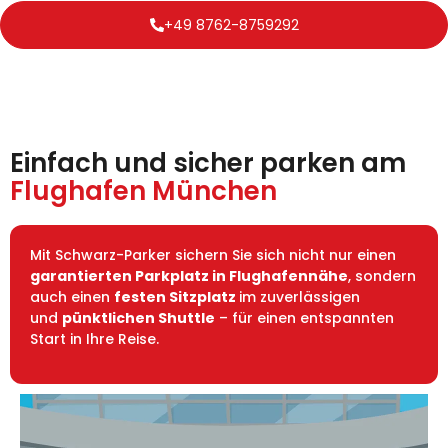
+49 8762-8759292
Einfach und sicher parken am
Flughafen München
Mit Schwarz-Parker sichern Sie sich nicht nur einen
garantierten Parkplatz in Flughafennähe
, sondern
auch einen
festen Sitzplatz
im zuverlässigen
und
pünktlichen Shuttle
– für einen entspannten
Start in Ihre Reise.